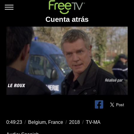
Cuenta atrás
0:49:23
/
Belgium, France
/
2018
/
TV-MA