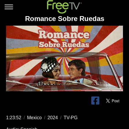
Romance Sobre Ruedas
1:23:52
/
Mexico
/
2024
/
TV-PG