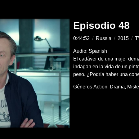
Episodio 48
0:44:52
/
Russia
/
2015
/
T
Audio: Spanish
El cadáver de una mujer dema
indagan en la vida de un pint
peso. ¿Podría haber una conex
Géneros
Action
Drama
Miste