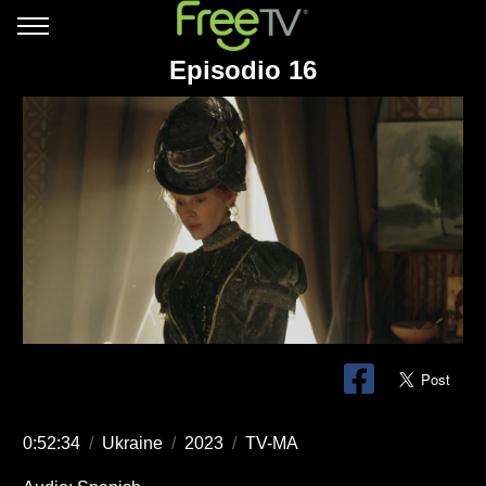
Episodio 16
0:52:34
/
Ukraine
/
2023
/
TV-MA