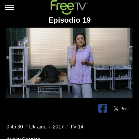
Episodio 19
0:45:30
/
Ukraine
/
2017
/
TV-14