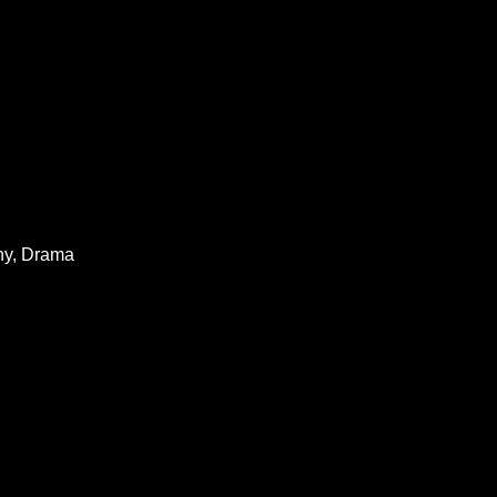
hy
Drama