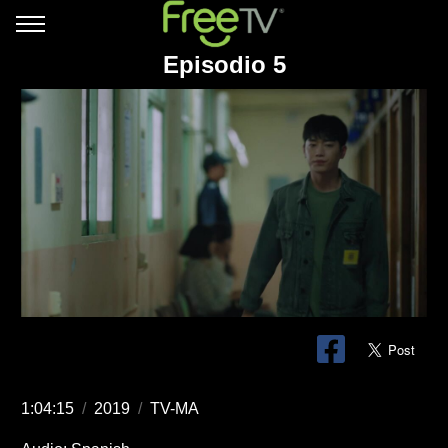
Episodio 5
1:04:15
/
2019
/
TV-MA