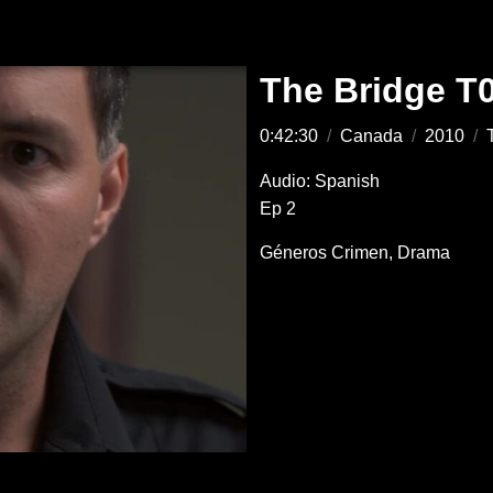
The Bridge T
0:42:30
/
Canada
/
2010
/
Audio: Spanish
Ep 2
Géneros
Crimen
Drama