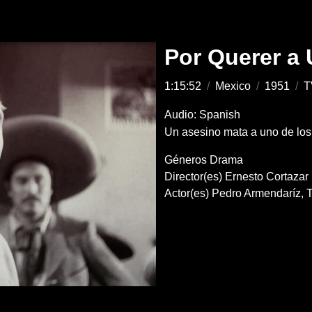
Por Querer a
1:15:52
/
Mexico
/
1951
/
T
Audio: Spanish
Un asesino mata a uno de los
Géneros
Drama
Director(es)
Ernesto Cortazar
Actor(es)
Pedro Armendaríz
T