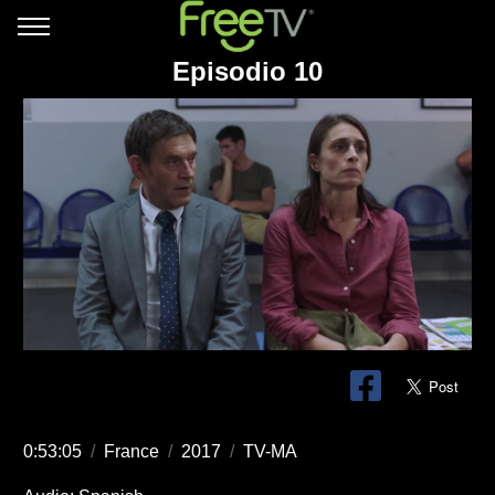
Episodio 10
0:53:05
/
France
/
2017
/
TV-MA