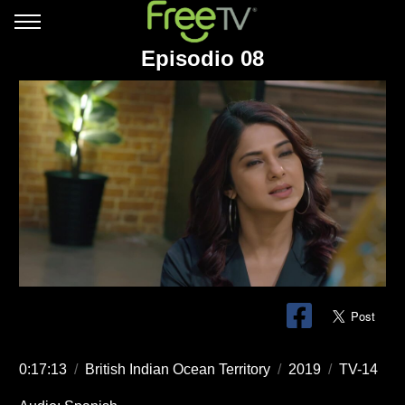
Episodio 08
0:17:13
/
British Indian Ocean Territory
/
2019
/
TV-14