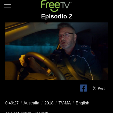
Episodio 2
0:49:27
/
Australia
/
2018
/
TV-MA
/
English