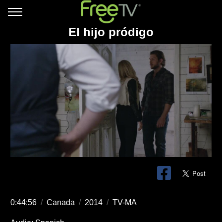
El hijo pródigo
0:44:56
/
Canada
/
2014
/
TV-MA