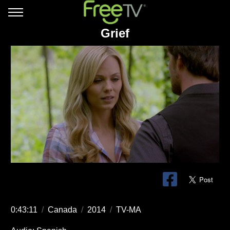
Grief
0:43:11
/
Canada
/
2014
/
TV-MA