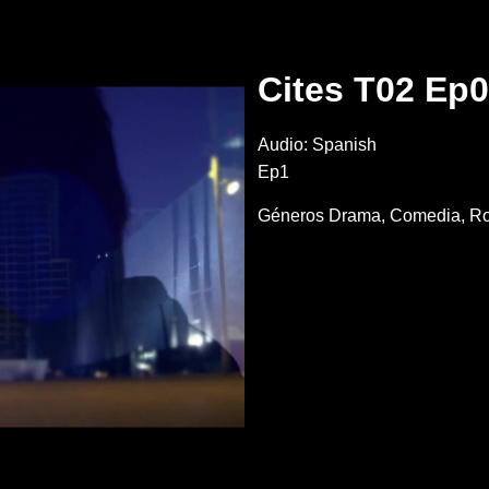
Cites T02 Ep
Audio: Spanish
Ep1
Géneros
Drama
Comedia
R