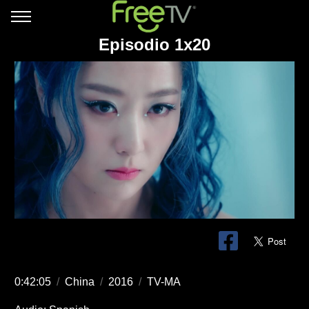
Episodio 1x20
0:42:05
/
China
/
2016
/
TV-MA