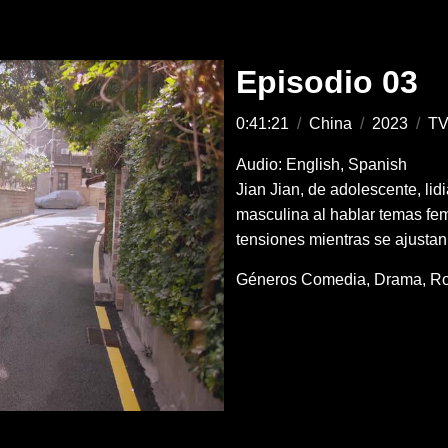
Episodio 03
0:41:21
/
China
/
2023
/
TV
Audio: English, Spanish
Jian Jian, de adolescente, li
masculina al hablar temas fem
tensiones mientras se ajustan
Géneros
Comedia
Drama
R