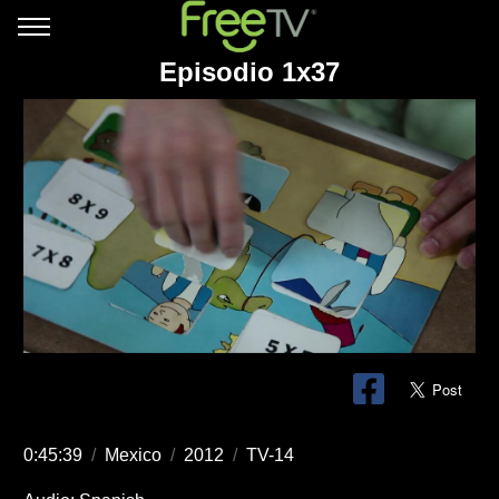
Episodio 1x37
0:45:39
/
Mexico
/
2012
/
TV-14