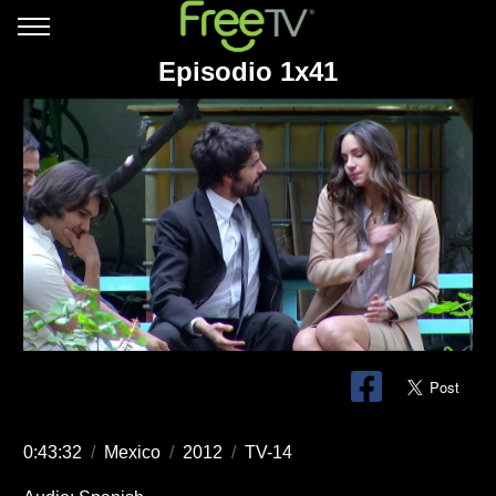
Episodio 1x41
0:43:32
/
Mexico
/
2012
/
TV-14