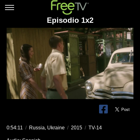
Episodio 1x2
0:54:11
/
Russia, Ukraine
/
2015
/
TV-14