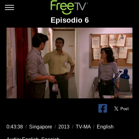
Episodio 6
0:43:38
/
Singapore
/
2013
/
TV-MA
/
English