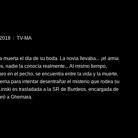
2018
/
TV-MA
 muerta el día de su boda. La novia llevaba... ¡el arma
os, nadie la conocía realmente... Al mismo tiempo,
ro en el pecho, se encuentra entre la vida y la muerte.
terna para intentar desentrañar el misterio que rodea su
e Linski es trasladada a la SR de Burdeos, encargada de
aró a Ghemara.