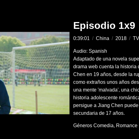
Episodio 1x9
0:39:01
/
China
/
2018
/
TV
Audio: Spanish
Adaptado de una novela superv
drama web cuenta la historia
Chen en 19 años, desde la rup
como extraños unos años desp
una mente 'malvada', una chic
historia adolescente románti
persigue a Jiang Chen puede 
secundaria de 17 años.
Géneros
Comedia
Romance