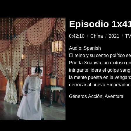
Episodio 1x4
0:42:10
/
China
/
2021
/
TV
Audio: Spanish
El reino y su centro político 
Puerta Xuanwu, un exitoso gol
intrigante lidera el golpe san
la mente puesta en la venganz
derrocar al nuevo Emperador.
Géneros
Acción
Aventura