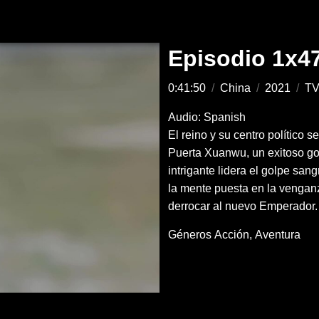
Episodio 1x4
0:41:50
/
China
/
2021
/
TV
Audio: Spanish
El reino y su centro político 
Puerta Xuanwu, un exitoso gol
intrigante lidera el golpe san
la mente puesta en la venganz
derrocar al nuevo Emperador.
Géneros
Acción
Aventura