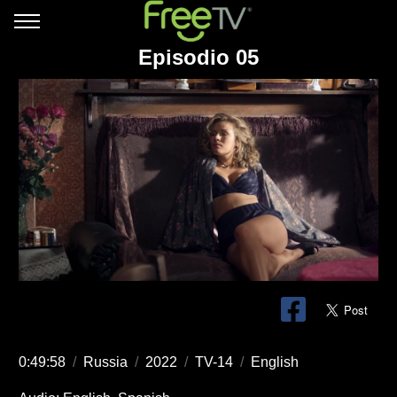
Episodio 05
0:49:58
/
Russia
/
2022
/
TV-14
/
English