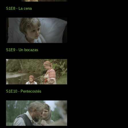
S1E8 - La cena
S1E9 - Un bocazas
S1E10 - Pentecostés