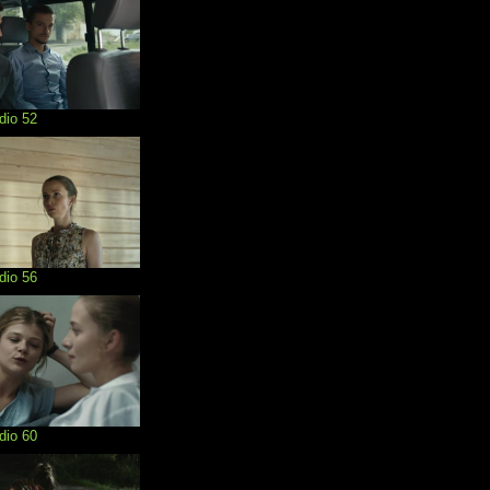
dio 52
dio 56
dio 60