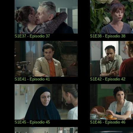
S1E37 - Episodio 37
S1E38 - Episodio 38
S1E41 - Episodio 41
S1E42 - Episodio 42
S1E45 - Episodio 45
S1E46 - Episodio 46