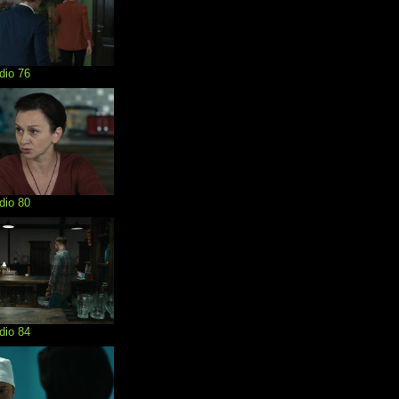
dio 76
dio 80
dio 84