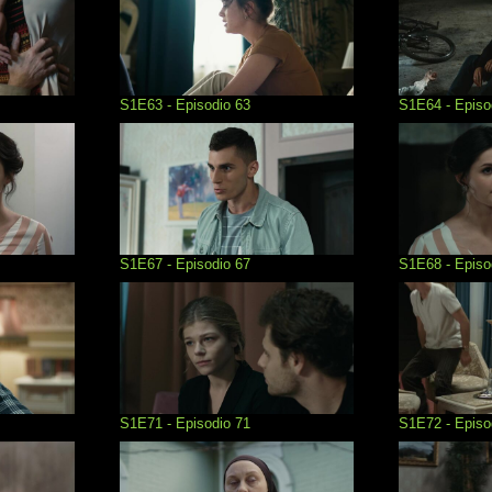
S1E63 - Episodio 63
S1E64 - Episo
S1E67 - Episodio 67
S1E68 - Episo
S1E71 - Episodio 71
S1E72 - Episo