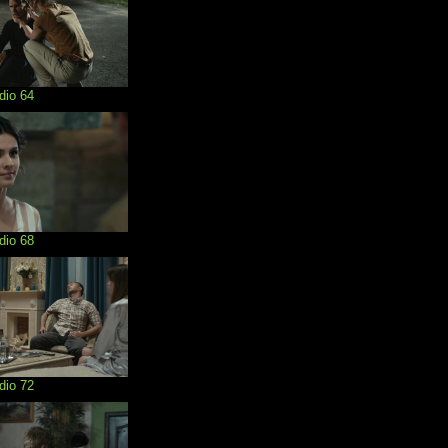
dio 64
dio 68
dio 72