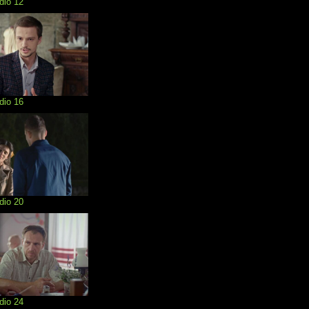
dio 12
dio 16
dio 20
dio 24