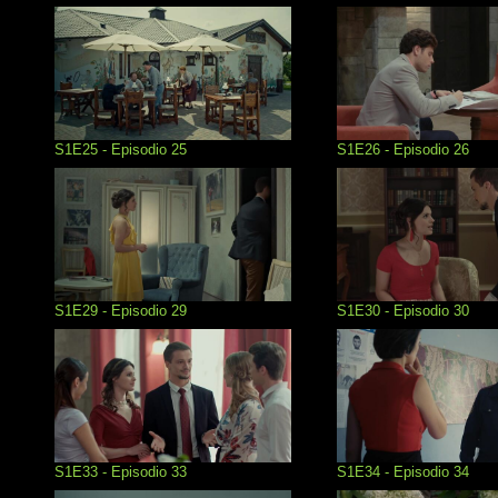
S1E25 - Episodio 25
S1E26 - Episodio 26
S1E29 - Episodio 29
S1E30 - Episodio 30
S1E33 - Episodio 33
S1E34 - Episodio 34