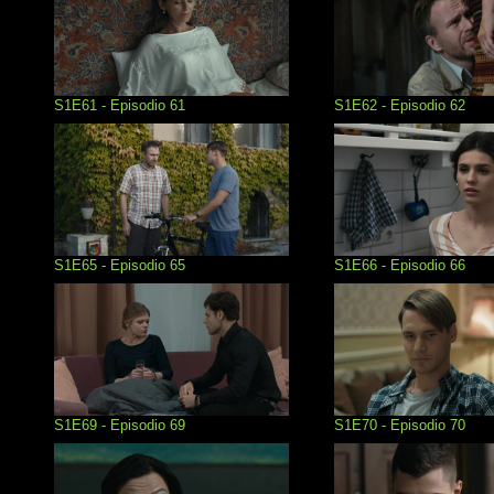
S1E61 - Episodio 61
S1E62 - Episodio 62
S1E65 - Episodio 65
S1E66 - Episodio 66
S1E69 - Episodio 69
S1E70 - Episodio 70