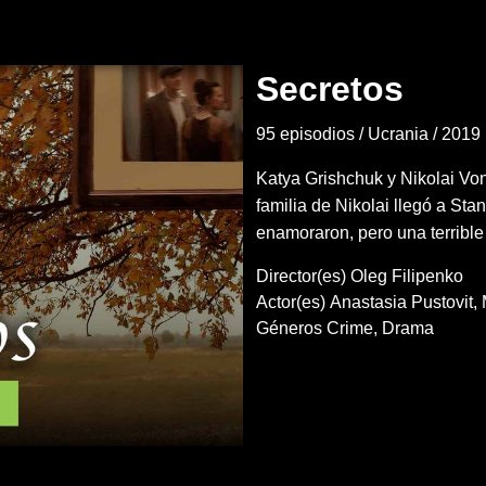
Secretos
95 episodios
Ucrania
2019
Katya Grishchuk y Nikolai Vo
familia de Nikolai llegó a St
enamoraron, pero una terribl
Director(es)
Oleg Filipenko
Actor(es)
Anastasia Pustovit
Géneros
Crime
Drama