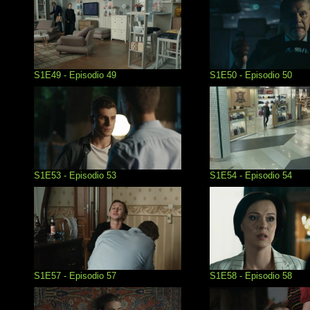
S1E49 - Episodio 49
S1E50 - Episodio 50
S1E53 - Episodio 53
S1E54 - Episodio 54
S1E57 - Episodio 57
S1E58 - Episodio 58