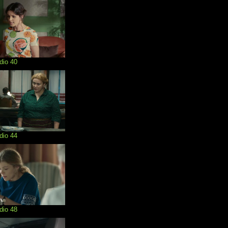
dio 40
dio 44
dio 48