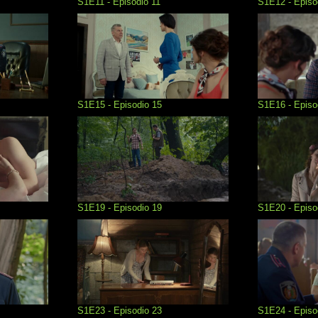
S1E11 - Episodio 11
S1E12 - Episo
S1E15 - Episodio 15
S1E16 - Episo
S1E19 - Episodio 19
S1E20 - Episo
S1E23 - Episodio 23
S1E24 - Episo